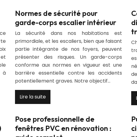
Normes de sécurité pour
C
garde-corps escalier intérieur
d
t
nce
La sécurité dans nos habitations est
rte
primordiale, et les escaliers, bien que faisant
Ch
oix
partie intégrante de nos foyers, peuvent
tr
 et
présenter des risques. Un garde-corps
es
le
conforme aux normes en vigueur est une
né
e à
barrière essentielle contre les accidents
de
potentiellement graves. Notre objectif…
da
Lire la suite
Pose professionnelle de
P
)
fenêtres PVC en rénovation :
c