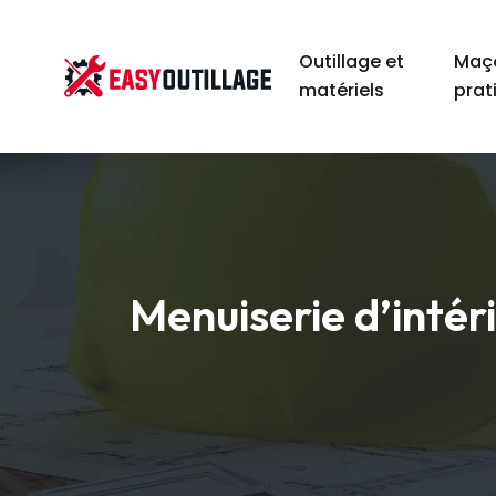
Outillage et
Maço
matériels
prat
Menuiserie d’intér