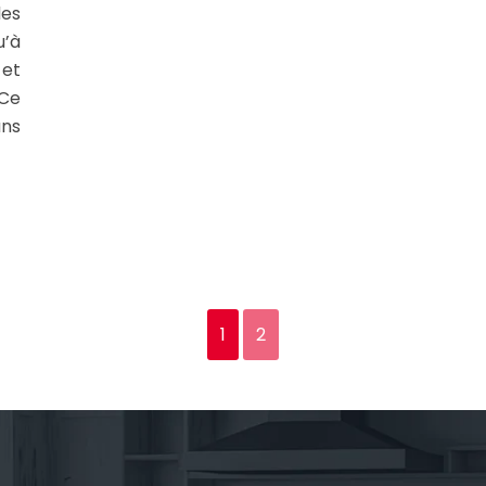
es
u’à
 et
 Ce
ans
1
2