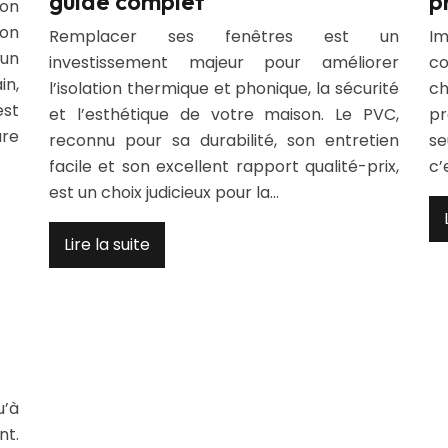
guide complet
p
son
ion
Remplacer ses fenêtres est un
Im
’un
investissement majeur pour améliorer
c
in,
l’isolation thermique et phonique, la sécurité
ch
est
et l’esthétique de votre maison. Le PVC,
pr
ure
reconnu pour sa durabilité, son entretien
se
facile et son excellent rapport qualité-prix,
c’
est un choix judicieux pour la…
Lire la suite
u’à
nt.