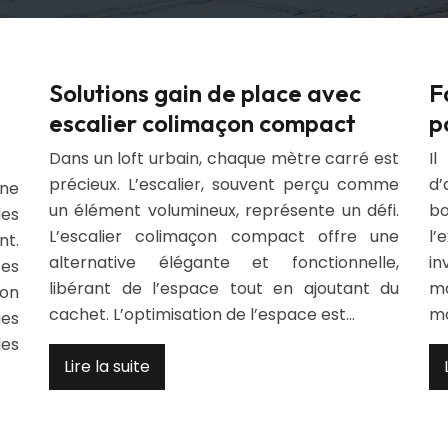
Solutions gain de place avec
F
escalier colimaçon compact
p
Dans un loft urbain, chaque mètre carré est
I
précieux. L’escalier, souvent perçu comme
d’
une
un élément volumineux, représente un défi.
bo
es
L’escalier colimaçon compact offre une
l’
t.
alternative élégante et fonctionnelle,
in
tes
libérant de l’espace tout en ajoutant du
m
ion
cachet. L’optimisation de l’espace est…
m
es
des
Lire la suite